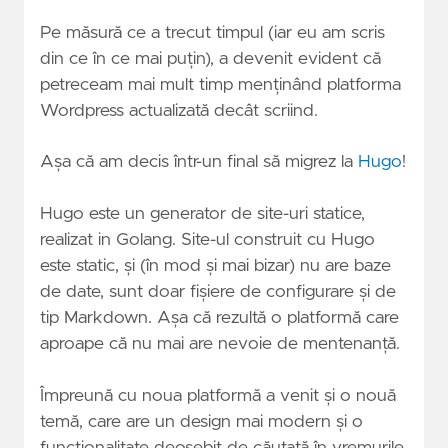
Pe măsură ce a trecut timpul (iar eu am scris
din ce în ce mai puțin), a devenit evident că
petreceam mai mult timp menținând platforma
Wordpress actualizată decât scriind.
Așa că am decis într-un final să migrez la
Hugo
!
Hugo este un generator de site-uri statice,
realizat in Golang. Site-ul construit cu Hugo
este static, și (în mod și mai bizar) nu are baze
de date, sunt doar fișiere de configurare și de
tip Markdown. Așa că rezultă o platformă care
aproape că nu mai are nevoie de mentenanță.
Împreună cu noua platformă a venit și o nouă
temă, care are un design mai modern și o
funcționalitate deosebit de căutată în vremurile