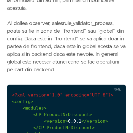
la formularul din admin, permitand modificarea
acestuia.
Al doilea observer, salesrule_validator_process,
poate sa fie in zona de “frontend” sau “global” din
config. Daca este in “frontend” se va aplica doar in
partea de frontend, daca este in global acesta se va
aplica si in backend daca este nevoie. In general
global este necesar atunci cand se fac operatiuni
pe cart din backend.
XML
<?xml version="1.0" encoding="UTF-8"?>
<config>
<modules>
<CP_ProductNrDiscount>
<version>
0.0.1
</version>
</CP_ProductNrDiscount>