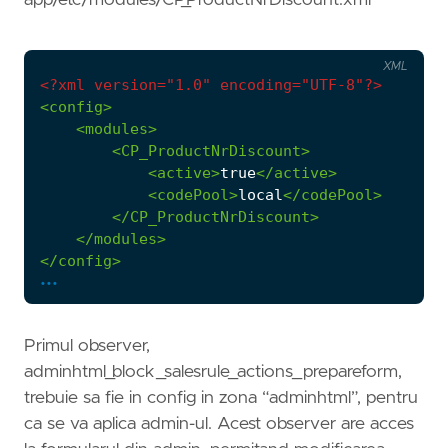
app/etc/modules/CP_ProductNrDiscount.xml
XML
<?xml version="1.0" encoding="UTF-8"?>
<config>
<modules>
<CP_ProductNrDiscount>
<active>
true
</active>
<codePool>
local
</codePool>
</CP_ProductNrDiscount>
</modules>
</config>
...
Primul observer,
adminhtml_block_salesrule_actions_prepareform,
trebuie sa fie in config in zona “adminhtml”, pentru
ca se va aplica admin-ul. Acest observer are acces