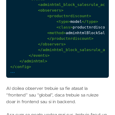
<adminhtml_block_salesrule_action
<observers>
<productnrdiscount>
<type>
model
</type>
<class>
productnrdiscount/
<method>
adminhtmlBlockSalesru
</productnrdiscount>
</observers>
</adminhtml_block_salesrule_actio
</events>
</adminhtml>
</config>
...
Al doilea observer trebuie sa fie atasat la
“frontend” sau “global”, daca trebuie sa ruleze
doar in frontend sau si in backend.