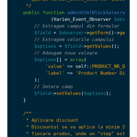
     */
public
function
adminhtmlBlockSalesruleAc
(
Varien_Event_Observer
$observe
$field
=
$observer
->
getForm
()
->
getEle
$options
=
$field
->
getValues
();
$options
[]
=
array
(
'value'
=>
self
::
PRODUCT_NR_DISCO
'label'
=>
'Product Number Discou
);
$field
->
setValues
(
$options
);
}