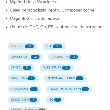
Migrând de la Wordpress
Calea personalizată pentru Composer cache
Magento2 si crudul adevar
Un pic de PHP, Go, FFI si atmosfera de sarbatori
DIVERSE
PHP
72
68
JAVASCRIPT
BROWSERS
22
12
MYSQL
WEB STUFF
12
12
MAGENTO
DESIGN PATTERNS
7
5
HARDWARE
HOME AUTOMATION
3
2
LINUX-UNIX
GO
2
1