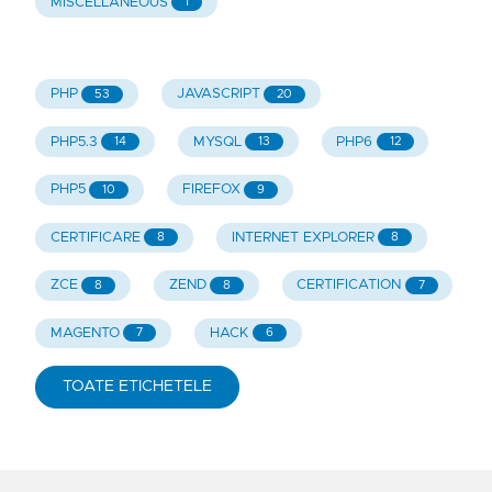
MISCELLANEOUS
1
PHP
JAVASCRIPT
53
20
PHP5.3
MYSQL
PHP6
14
13
12
PHP5
FIREFOX
10
9
CERTIFICARE
INTERNET EXPLORER
8
8
ZCE
ZEND
CERTIFICATION
8
8
7
MAGENTO
HACK
7
6
TOATE ETICHETELE