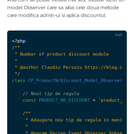
Asa cum se poate vedea mai sus, trebuie facut un
model Observer care sa aiba cele doua metode
care modifica admin-ul si aplica discountul.
PHP
<?
php
 */
class
CP_ProductNrDiscount_Model_Observer
{
const
PRODUCT_NR_DISCOUNT
=
'product_nr_d