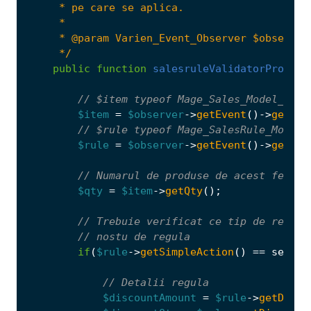
     */
public
function
salesruleValidatorProcess
$item
=
$observer
->
getEvent
()
->
getIte
$rule
=
$observer
->
getEvent
()
->
getRul
$qty
=
$item
->
getQty
();
if
(
$rule
->
getSimpleAction
()
==
self
::
$discountAmount
=
$rule
->
getDisco