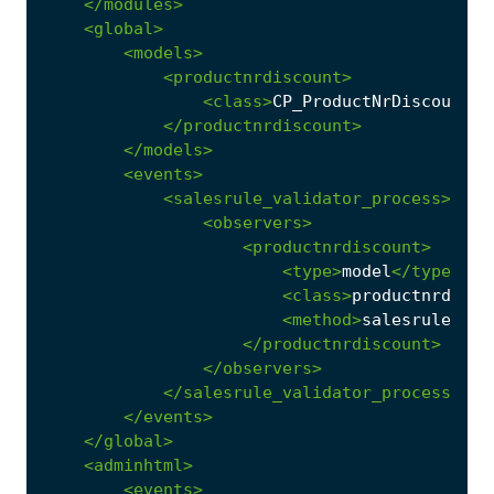
</modules>
<global>
<models>
<productnrdiscount>
<class>
CP_ProductNrDiscount_M
</productnrdiscount>
</models>
<events>
<salesrule_validator_process>
<observers>
<productnrdiscount>
<type>
model
</type>
<class>
productnrdisco
<method>
salesruleVali
</productnrdiscount>
</observers>
</salesrule_validator_process>
</events>
</global>
<adminhtml>
<events>